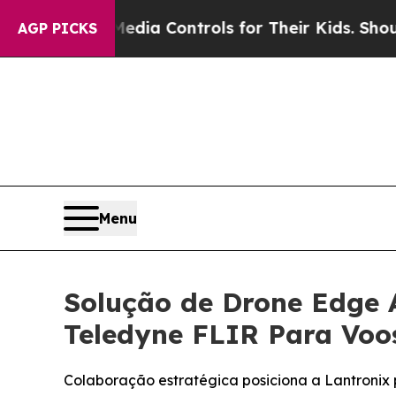
Media Controls for Their Kids. Should the US?
The
AGP PICKS
Menu
Solução de Drone Edge 
Teledyne FLIR Para Voos
Colaboração estratégica posiciona a Lantronix