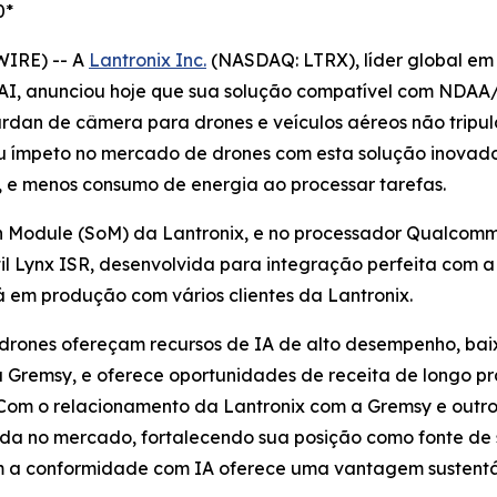
0*
WIRE) -- A
Lantronix Inc.
(NASDAQ: LTRX), líder global em
AI, anunciou hoje que sua solução compatível com NDAA/
rdan de câmera para drones e veículos aéreos não tripula
u ímpeto no mercado de drones com esta solução inovador
, e menos consumo de energia ao processar tarefas.
 Module (SoM) da Lantronix, e no processador Qualcomm
il Lynx ISR, desenvolvida para integração perfeita com
 em produção com vários clientes da Lantronix.
 drones ofereçam recursos de IA de alto desempenho, ba
Gremsy, e oferece oportunidades de receita de longo pra
Com o relacionamento da Lantronix com a Gremsy e outros
ada no mercado, fortalecendo sua posição como fonte de 
a conformidade com IA oferece uma vantagem sustentáv