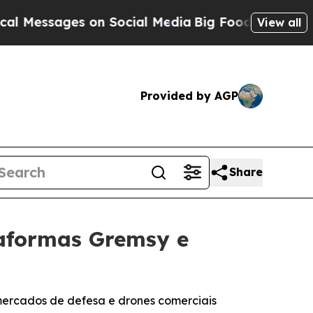
on Social Media
Big Food vs. The People. Big Food
View all
Provided by AGP
Share
taformas Gremsy e
mercados de defesa e drones comerciais