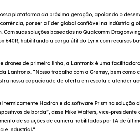
a nossa plataforma da próxima geração, apoiando o desen
orrência, por ser a líder global confiável na indústria g
 Com suas soluções baseadas no Qualcomm Dragonwing, a
n 640R, habilitando a carga útil do Lynx com recursos 
 drones de primeira linha, a Lantronix é uma facilitador
 da Lantronix. “Nosso trabalho com a Gremsy, bem como 
tra nossa capacidade de oferta em escala e atender aos
el termicamente Hadron e do software Prism na solução 
positivos de borda”, disse Mike Walters, vice-president
imento de soluções de câmera habilitadas por IA de últ
e industrial.”