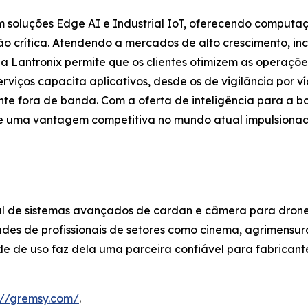
em soluções Edge AI e Industrial IoT, oferecendo computa
 crítica. Atendendo a mercados de alto crescimento, incl
 a Lantronix permite que os clientes otimizem as operaçõ
viços capacita aplicativos, desde os de vigilância por ví
ente fora de banda. Com a oferta de inteligência para a b
 e uma vantagem competitiva no mundo atual impulsionad
 de sistemas avançados de cardan e câmera para drones
ades de profissionais de setores como cinema, agrimensu
de de uso faz dela uma parceira confiável para fabrican
://gremsy.com/
.