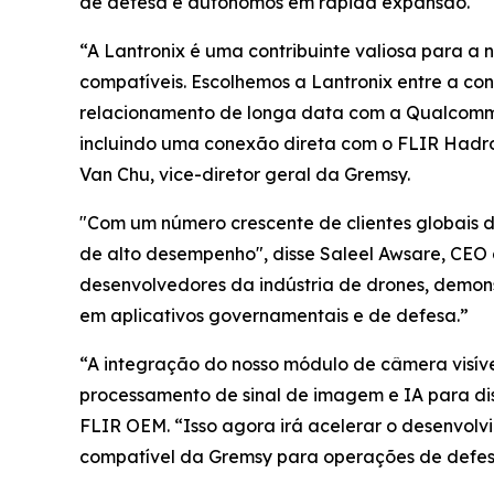
de defesa e autônomos em rápida expansão.
“A Lantronix é uma contribuinte valiosa para 
compatíveis. Escolhemos a Lantronix entre a conc
relacionamento de longa data com a Qualcomm.
incluindo uma conexão direta com o FLIR Hadro
Van Chu, vice-diretor geral da Gremsy.
"Com um número crescente de clientes globais de
de alto desempenho", disse Saleel Awsare, CEO
desenvolvedores da indústria de drones, demons
em aplicativos governamentais e de defesa.”
“A integração do nosso módulo de câmera visív
processamento de sinal de imagem e IA para dis
FLIR OEM. “Isso agora irá acelerar o desenvolv
compatível da Gremsy para operações de defesa 