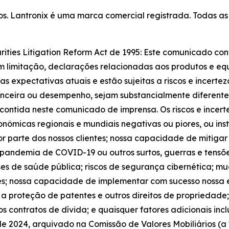
ados. Lantronix é uma marca comercial registrada. Todas 
rities Litigation Reform Act de 1995: Este comunicado c
 sem limitação, declarações relacionadas aos produtos e eq
 expectativas atuais e estão sujeitas a riscos e incerte
nanceira ou desempenho, sejam substancialmente diferentes
contida neste comunicado de imprensa. Os riscos e incert
conômicas regionais e mundiais negativas ou piores, ou in
or parte dos nossos clientes; nossa capacidade de mitiga
pandemia de COVID-19 ou outros surtos, guerras e tensõe
rises de saúde pública; riscos de segurança cibernética; m
es; nossa capacidade de implementar com sucesso nossa e
 a proteção de patentes e outros direitos de propriedade
sos contratos de dívida; e quaisquer fatores adicionais inc
de 2024, arquivado na Comissão de Valores Mobiliários (a